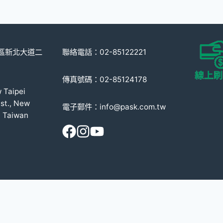
在
在
產
產
品
品
頁
頁
重區新北大道二
聯絡電話：02-85122221
面
面
選
選
傳真號碼：02-85124178
擇
擇
w Taipei
選
選
st., New
電子郵件：info@pask.com.tw
項
項
, Taiwan
© 2008-2026 派斯克國際有限公司
本網站受 reCAPTCHA 保護，適用 Google
隱私政策
以及
服務條款
。