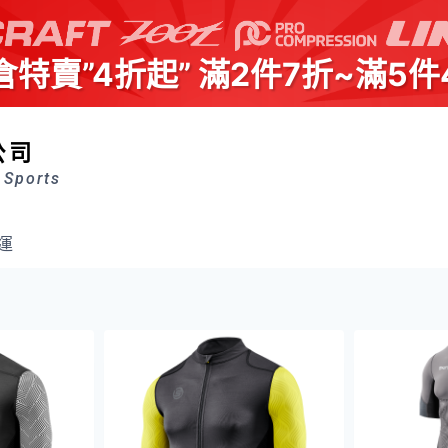
倉特賣”4折起” 滿2件7折~滿5件
公司
 Sports
運