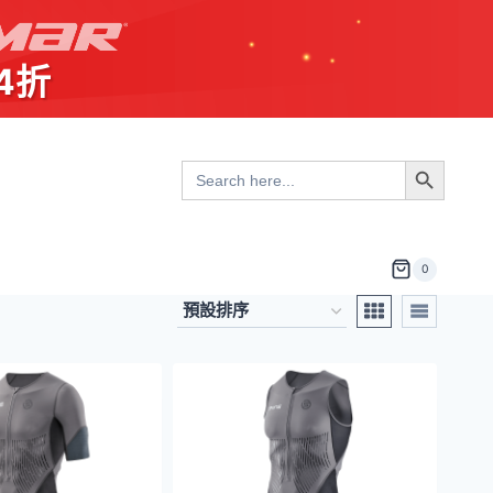
4折
Search Button
Search
for:
0