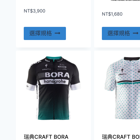
NT$
3,900
NT$
1,680
此
選擇規格
選擇規格
產
品
有
多
種
款
式。
可
在
產
品
頁
瑞典CRAFT BORA
瑞典CRAFT BO