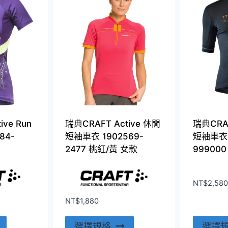
多
多
種
種
款
款
式。
式。
可
可
在
在
產
產
品
品
頁
頁
ive Run
瑞典CRAFT Active 休閒
瑞典CRAF
面
面
84-
短袖車衣 1902569-
短袖車衣 
選
選
2477 桃紅/黃 女款
99900
擇
擇
選
選
NT$
2,580
項
項
NT$
1,880
此
此
選擇規格
選擇