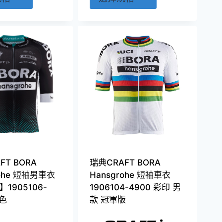
產
產
品
品
有
有
多
多
種
種
款
款
式。
式。
可
可
在
在
產
產
品
品
頁
頁
FT BORA
瑞典CRAFT BORA
面
面
rohe 短袖男車衣
Hansgrohe 短袖車衣
選
選
1905106-
1906104-4900 彩印 男
擇
擇
黑色
款 冠軍版
選
選
項
項