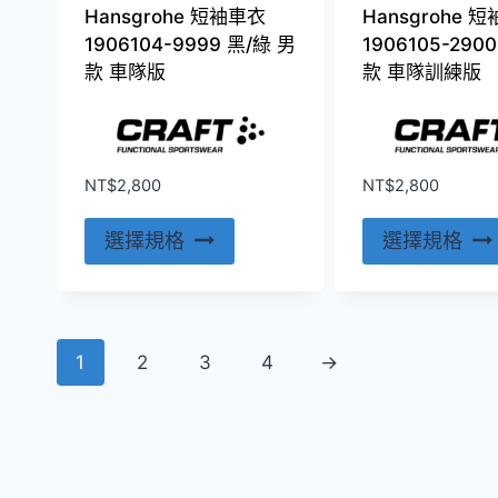
面
Hansgrohe 短袖車衣
Hansgrohe 
選
1906104-9999 黑/綠 男
1906105-290
擇
款 車隊版
款 車隊訓練版
選
項
NT$
2,800
NT$
2,800
此
選擇規格
選擇規格
產
品
有
多
1
2
3
4
→
種
款
式。
可