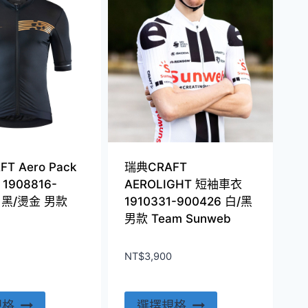
多
多
種
種
款
款
式。
式。
可
可
在
在
產
產
品
品
頁
頁
T Aero Pack
瑞典CRAFT
面
面
1908816-
AEROLIGHT 短袖車衣
選
選
0 黑/燙金 男款
1910331-900426 白/黑
擇
擇
男款 Team Sunweb
選
選
項
項
NT$
3,900
此
此
規格
選擇規格