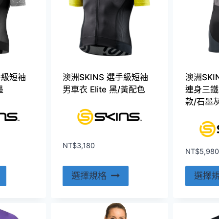
手級短袖
澳洲SKINS 選手級短袖
澳洲SKI
墨
男車衣 Elite 黑/黃配色
連身三鐵衣 
款/石墨
NT$
3,180
NT$
5,980
此
此
選擇規格
選擇
產
產
品
品
有
有