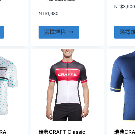
NT$
3,900
NT$
1,680
此
此
選擇規格
選擇
產
產
品
品
有
有
多
多
種
種
款
款
式。
式。
可
可
在
在
產
產
品
品
頁
頁
RA
瑞典CRAFT Classic
瑞典CRAF