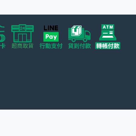
在
在
產
產
品
品
頁
頁
面
面
選
選
擇
擇
選
選
項
項