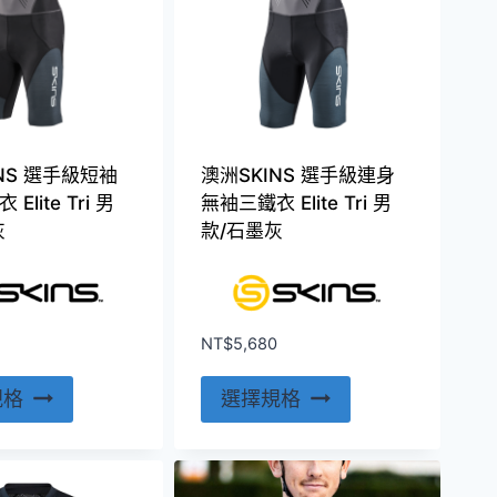
NS 選手級短袖
澳洲SKINS 選手級連身
Elite Tri 男
無袖三鐵衣 Elite Tri 男
灰
款/石墨灰
NT$
5,680
此
此
規格
選擇規格
產
產
品
品
有
有