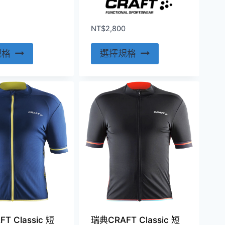
NT$
2,800
此
此
規格
選擇規格
產
產
品
品
有
有
多
多
種
種
款
款
式。
式。
可
可
在
在
產
產
品
品
頁
頁
T Classic 短
瑞典CRAFT Classic 短