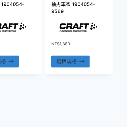
面
面
1904054-
袖男車衣 1904054-
選
選
9569
擇
擇
選
選
項
項
NT$
1,880
此
此
規格
選擇規格
產
產
品
品
有
有
多
多
種
種
款
款
式。
式。
可
可