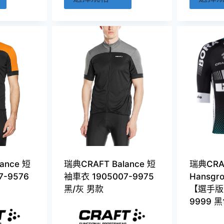
產
產
品
品
有
有
多
多
種
種
款
款
式。
式。
可
可
在
在
產
產
品
品
頁
頁
ance 短
瑞典CRAFT Balance 短
瑞典CRA
面
面
7-9576
袖車衣 1905007-9975
Hansg
選
選
黑/灰 男款
【選手版】
擇
擇
9999 
選
選
項
項