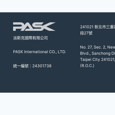
在
產
品
頁
241021 新北市三
面
段27號
選
派斯克國際有限公司
擇
No. 27, Sec. 2, Ne
選
PASK International CO., LTD.
Blvd., Sanchong Di
項
Taipei City 241021
(R.O.C.)
統一編號：24301738