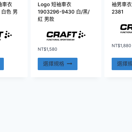
面
面
短袖車衣
Logo 短袖車衣
袖男車衣 
選
選
0 白色 男
1903296-9430 白/黑/
2381
擇
擇
紅 男款
選
選
項
項
NT$
1,880
NT$
1,580
此
此
選擇規格
選擇
產
產
品
品
有
有
多
多
種
種
款
款
式。
式。
可
可