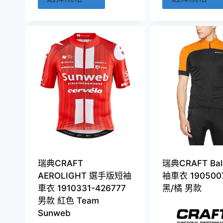
產
品
有
多
種
款
式。
可
在
產
品
頁
瑞典CRAFT
瑞典CRAFT Bal
面
AEROLIGHT 選手版短袖
袖車衣 190500
選
車衣 1910331-426777
黑/橘 男款
擇
男款 紅色 Team
選
Sunweb
項