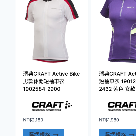
多
種
款
式。
可
在
產
品
頁
瑞典CRAFT Active Bike
瑞典CRAFT Act
面
男款休閒短袖車衣
短袖車衣 19012
選
1902584-2900
2462 紫色 女款
擇
選
項
NT$
2,180
NT$
1,980
此
選擇規格
選擇規格