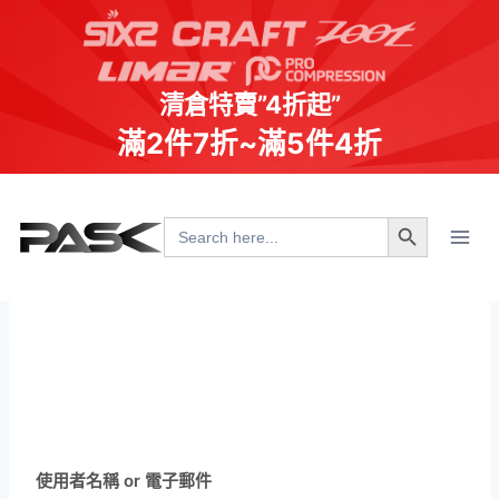
清倉特賣”4折起”
滿2件7折~滿5件4折
Skip
Search Button
to
Search
for:
content
使用者名稱 or 電子郵件