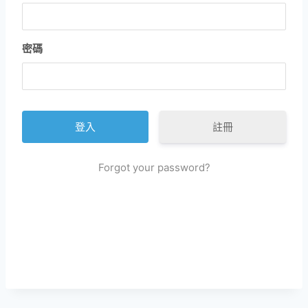
密碼
註冊
Forgot your password?