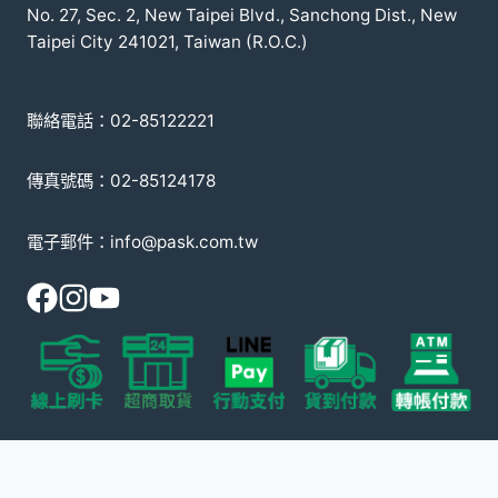
No. 27, Sec. 2, New Taipei Blvd., Sanchong Dist., New
Taipei City 241021, Taiwan (R.O.C.)
聯絡電話：02-85122221
傳真號碼：02-85124178
電子郵件：info@pask.com.tw