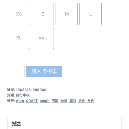
XS
S
M
L
XL
XXL
瑞
加入購物車
典
CRAFT
貨號:
1908816-999000
Aero
分類:
自行車衣
Pack
標籤:
Aero
,
CRAFT
,
men’s
,
男款
,
短袖
,
車衣
,
金色
,
黑色
短
袖
車
描述