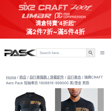
清倉特賣”4折起”
滿2件7折~滿5件4折
Skip
Search Button
to
Search
for:
content
Home
/
商店
/
自行車服飾 / 穿戴配件
/
自行車衣
/
瑞典CRAFT
Aero Pack 短袖車衣 1908816-999000 黑/燙金 男款