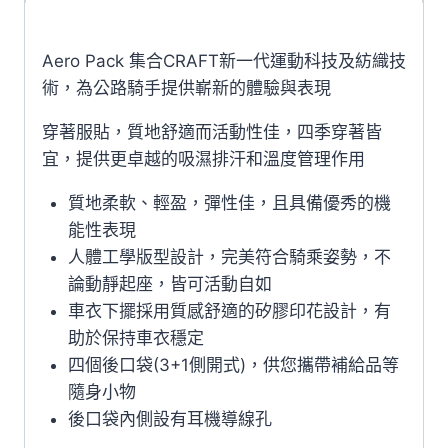
衣
1908816-
Aero Pack 集合CRAFT新一代運動科技及紡織技
999000
術，為公路騎手提供嶄新的體驗與表現
黑/
燙
穿著服貼，質地舒適而活動性佳，四季穿著皆
金
宜，提供更卓越的吸濕排汗和溫度管理作用
男
款
質地柔軟、輕盈，彈性佳，且具備優秀的機
數
能性表現
量
人體工學版型設計，完美符合騎乘姿勢，不
論動靜起座，皆可活動自如
車衣下擺採用質感舒適的矽膠印花設計，有
助於保持車衣穩定
四個後口袋(3+1側開式)，供您攜帶補給品等
隨身小物
後口袋內側設有耳機導線孔