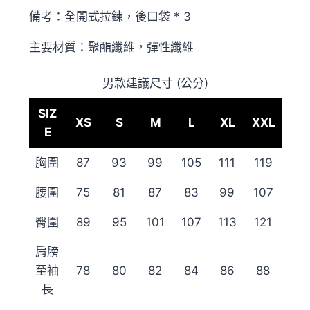
備考：全開式拉鍊，後口袋 * 3
主要材質：聚酯纖維，彈性纖維
男款建議尺寸 (公分)
SIZ
XS
S
M
L
XL
XXL
E
胸圍
87
93
99
105
111
119
腰圍
75
81
87
83
99
107
臀圍
89
95
101
107
113
121
肩膀
至袖
78
80
82
84
86
88
長