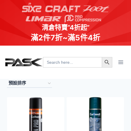
清倉特賣”4折起”
滿2件7折~滿5件4折
Skip
Search Button
to
Search
for:
content