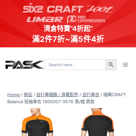
清倉特賣”4折起”
滿2件7折~滿5件4折
Skip
Search Button
to
Search
for:
content
Home
/
商店
/
自行車服飾 / 穿戴配件
/
自行車衣
/
瑞典CRAFT
Balance 短袖車衣 1905007-9576 黑/橘 男款