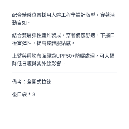
9576
配合騎乘位置採用人體工程學設計版型，穿著活
黑/
動自如。
橘
男
結合雙層彈性纖維製成，穿著備感舒適，下擺口
款
極富彈性，提高整體服貼感。
數
量
上臂與肩膀布面經過UPF50+防曬處理，可大幅
降低日曬與紫外線影響。
備考：全開式拉鍊
後口袋 * 3