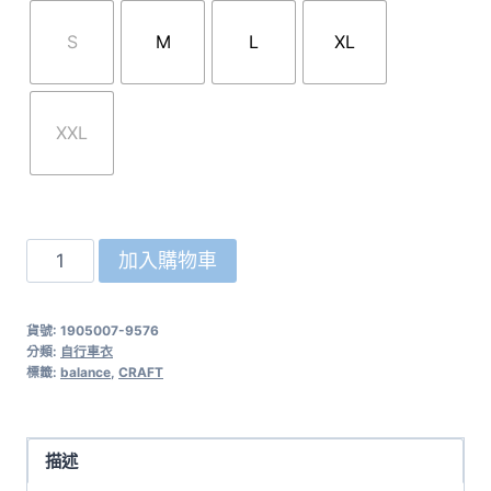
S
M
L
XL
XXL
瑞
加入購物車
典
CRAFT
貨號:
1905007-9576
Balance
分類:
自行車衣
短
標籤:
balance
,
CRAFT
袖
車
衣
描述
1905007-