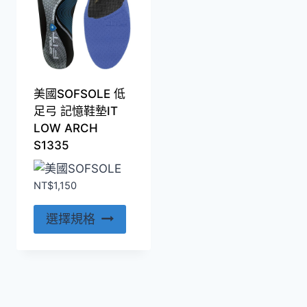
款
款
式。
式。
可
可
在
在
產
產
美國SOFSOLE 低
品
品
足弓 記憶鞋墊IT
頁
頁
LOW ARCH
面
面
S1335
選
選
擇
擇
NT$
1,150
選
選
項
項
此
選擇規格
產
品
有
多
種