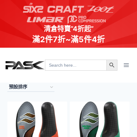
清倉特賣”4折起”
滿2件7折~滿5件4折
Skip
Search Button
to
Search
for:
content