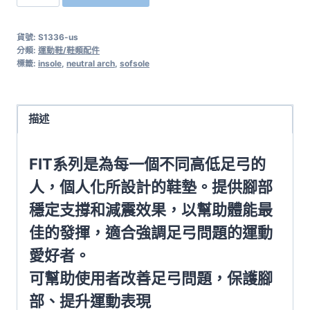
國
SOFSOLE
貨號:
S1336-us
一
分類:
運動鞋/鞋類配件
般
標籤:
insole
,
neutral arch
,
sofsole
足
弓
記
描述
憶
鞋
FIT系列是為每一個不同高低足弓的
墊
人，個人化所設計的鞋墊。提供腳部
FIT
穩定支撐和減震效果，以幫助體能最
NEUTRAL
ARCH
佳的發揮，適合強調足弓問題的運動
S1336
愛好者。
數
可幫助使用者改善足弓問題，保護腳
量
部、提升運動表現