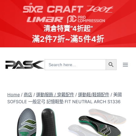
清倉特賣”4折起”
滿2件7折~滿5件4折
Skip
Search Button
to
Search
for:
content
Home
/
商店
/
運動服飾 / 穿戴配件
/
運動鞋/鞋類配件
/
美國
SOFSOLE 一般足弓 記憶鞋墊 FIT NEUTRAL ARCH S1336