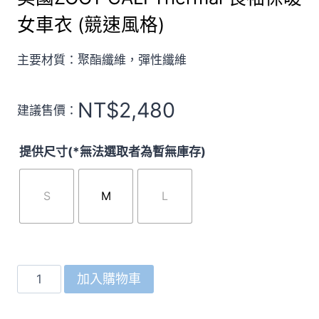
女車衣 (競速風格)
主要材質：聚酯纖維，彈性纖維
NT$
2,480
建議售價：
提供尺寸(*無法選取者為暫無庫存)
S
M
L
美
加入購物車
國
ZOOT