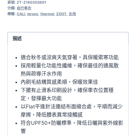
貨號:
ZT-Z160302601
CALI
分類:
自行車衣
Thermal
標籤:
CALI
,
jersey
,
thermal
,
ZOOT
,
女用
長
袖
保
描述
暖
女
適合秋冬或涼爽天氣穿著，具保暖禦寒功能
車
採用輕量化功能性纖維，確保最佳的通風散
衣
熱與疏導汗水作用
(競
內刷毛結構質感柔順，保暖效果佳
速
下擺有止滑系印刷設計，確保車衣位置穩
風
定，發揮最大功能
格)
以Flat平逢針法連結布面縫合處，平順而減少
數
摩擦，降低體表異常接觸感
量
符合UPF50+防曬標準，降低日曬與紫外線影
響