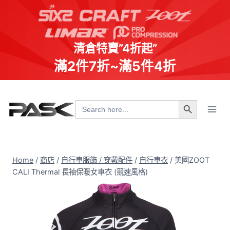
清倉特賣”4折起”
滿2件7折~滿5件4折
Skip
Search Button
to
Search
for:
content
Home
/
商店
/
自行車服飾 / 穿戴配件
/
自行車衣
/
美國ZOOT
CALI Thermal 長袖保暖女車衣 (競速風格)