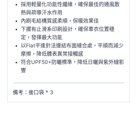
車
採用輕量化功能性纖維，確保最佳的通風散
衣
熱與疏導汗水作用
(夏
內刷毛結構質感柔順，保暖效果佳
威
下擺有止滑系印刷設計，確保車衣位置穩
夷
定，發揮最大功能
風
以Flat平逢針法連結布面縫合處，平順而減少
格)
摩擦，降低體表異常接觸感
數
符合UPF50+防曬標準，降低日曬與紫外線影
量
響
備考：後口袋 * 3