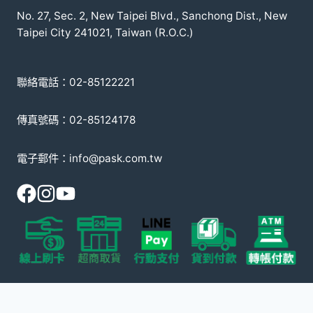
No. 27, Sec. 2, New Taipei Blvd., Sanchong Dist., New
Taipei City 241021, Taiwan (R.O.C.)
聯絡電話：02-85122221
傳真號碼：02-85124178
電子郵件：info@pask.com.tw