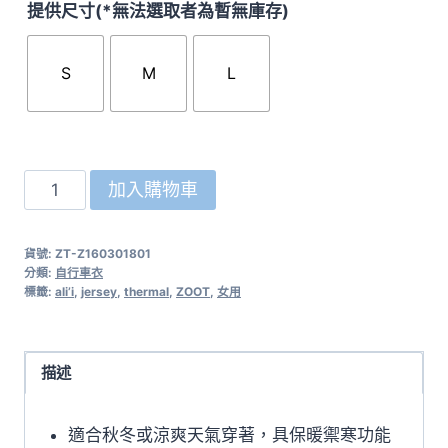
提供尺寸(*無法選取者為暫無庫存)
S
M
L
美
加入購物車
國
ZOOT
貨號:
ZT-Z160301801
ALI’i
分類:
自行車衣
Thermal
標籤:
ali’i
,
jersey
,
thermal
,
ZOOT
,
女用
長
袖
保
描述
暖
女
適合秋冬或涼爽天氣穿著，具保暖禦寒功能