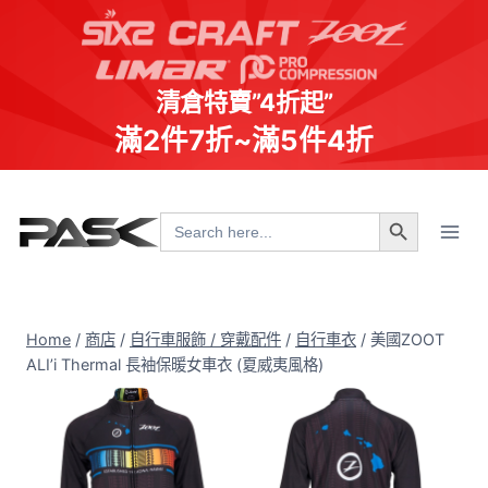
清倉特賣”4折起”
滿2件7折~滿5件4折
Skip
Search Button
to
Search
for:
content
Home
/
商店
/
自行車服飾 / 穿戴配件
/
自行車衣
/
美國ZOOT
ALI’i Thermal 長袖保暖女車衣 (夏威夷風格)