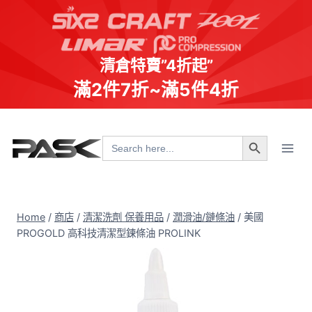
清倉特賣”4折起”
滿2件7折~滿5件4折
Skip
Search Button
to
Search
for:
content
Home
/
商店
/
清潔洗劑 保養用品
/
潤滑油/鏈條油
/
美國
PROGOLD 高科技清潔型鍊條油 PROLINK