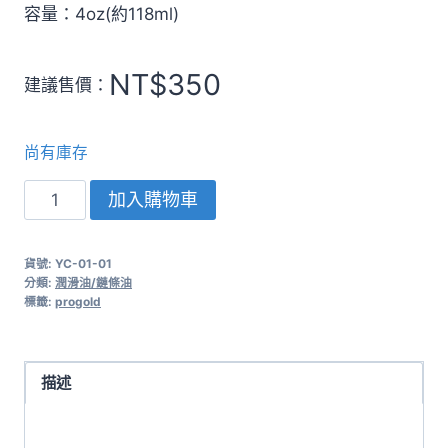
容量：4oz(約118ml)
NT$
350
建議售價：
尚有庫存
美
加入購物車
國
PROGOLD
貨號:
YC-01-01
高
分類:
潤滑油/鏈條油
科
標籤:
progold
技
清
潔
描述
型
鍊