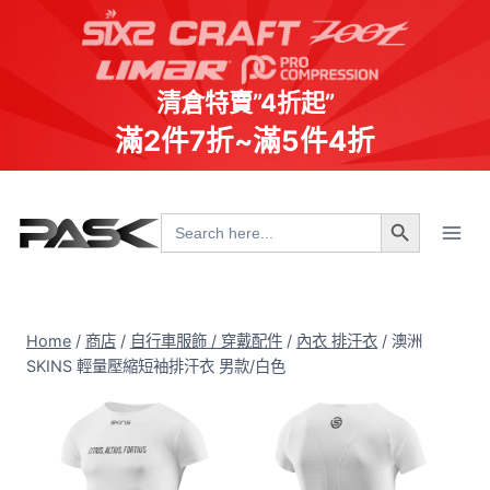
清倉特賣”4折起”
滿2件7折~滿5件4折
Skip
Search Button
to
Search
for:
content
Home
/
商店
/
自行車服飾 / 穿戴配件
/
內衣 排汗衣
/
澳洲
SKINS 輕量壓縮短袖排汗衣 男款/白色