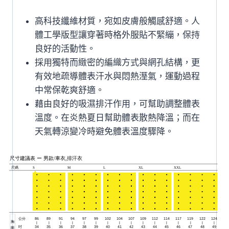
袖
排
高科技纖維材質，宛如皮膚般觸感舒適。人
汗
體工學版型讓穿著時格外服貼不緊繃，保持
衣
良好的活動性。
男
採用獨特而緻密的編織方式與網孔結構，更
款/
有效地疏導體表汗水與悶熱溼氣，運動過程
白
中常保乾爽舒適。
色
藉由良好的吸濕排汗作用，可幫助調整體表
數
溫度。在炎熱夏日幫助體表散熱降溫；而在
量
天氣轉涼變冷時避免體表溫度驟降。