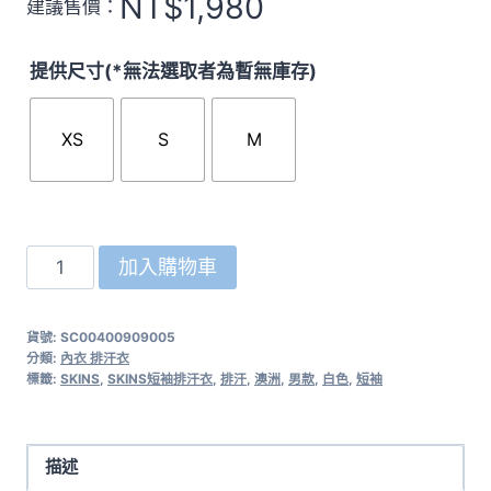
NT$
1,980
建議售價：
提供尺寸(*無法選取者為暫無庫存)
XS
S
M
澳
加入購物車
洲
SKINS
貨號:
SC00400909005
輕
分類:
內衣 排汗衣
量
標籤:
SKINS
,
SKINS短袖排汗衣
,
排汗
,
澳洲
,
男款
,
白色
,
短袖
壓
縮
短
描述