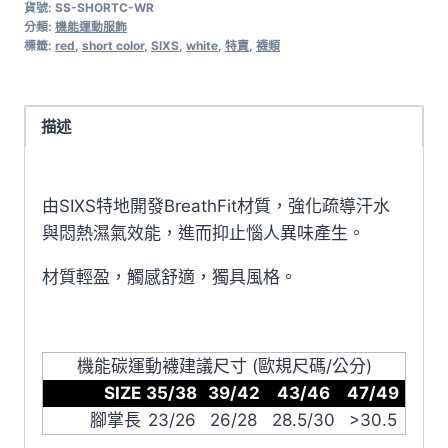
貨號:
SS-SHORTC-WR
SIXS
分類:
機能運動服飾
機
標籤:
red
,
short color
,
SIXS
,
white
,
特賣
,
襪類
能
短
襪
描述
SHORTC
(白/
由SIXS特地開發BreathFit材質，強化疏導汗水
紅)
與悶熱濕氣效能，進而抑止惱人異味產生。
數
量
材質輕盈，觸感舒適，獨具風格。
機能碳運動襪建議尺寸 (歐規尺碼/公分)
SIZE
35/38
39/42
43/46
47/49
腳掌長
23/26
26/28
28.5/30
>30.5