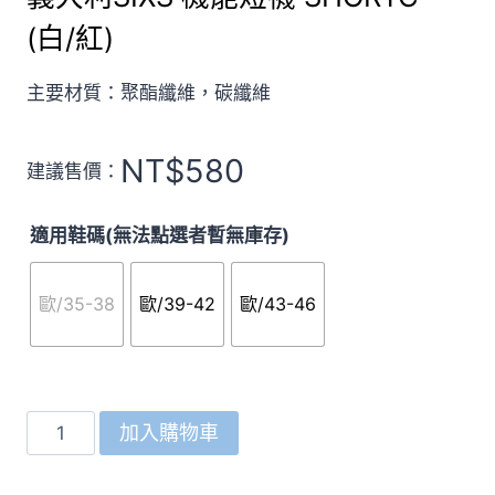
(白/紅)
主要材質：聚酯纖維，碳纖維
NT$
580
建議售價：
適用鞋碼(無法點選者暫無庫存)
歐/35-38
歐/39-42
歐/43-46
義
加入購物車
大
利