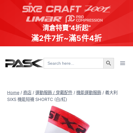
清倉特賣”4折起”
滿2件7折~滿5件4折
Skip
Search Button
to
Search
for:
content
Home
/
商店
/
運動服飾 / 穿戴配件
/
機能運動服飾
/
義大利
SIXS 機能短襪 SHORTC (白/紅)