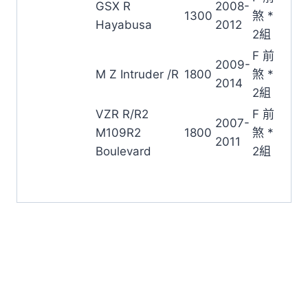
GSX R
2008-
1300
煞 *
Hayabusa
2012
2組
F 前
2009-
M Z Intruder /R
1800
煞 *
2014
2組
VZR R/R2
F 前
2007-
M109R2
1800
煞 *
2011
Boulevard
2組