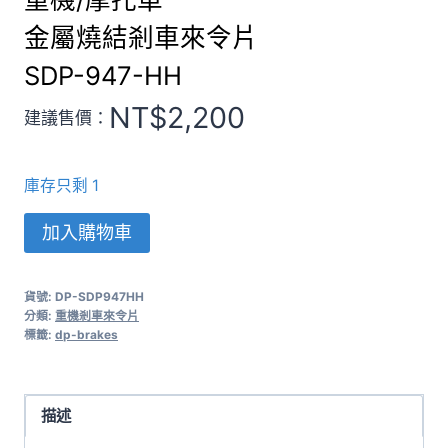
金屬燒結剎車來令片
SDP-947-HH
NT$
2,200
建議售價：
庫存只剩 1
重
加入購物車
機/
摩
貨號:
DP-SDP947HH
托
分類:
重機剎車來令片
車
標籤:
dp-brakes
金
屬
燒
描述
結