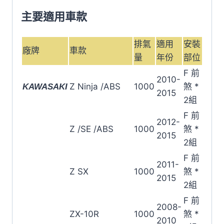
剎
主要適用車款
車
來
排氣
適用
安裝
廠牌
車款
令
量
年份
部位
片
F 前
SDP-
2010-
Z Ninja /ABS
1000
煞 *
KAWASAKI
947-
2015
2組
HH
F 前
數
2012-
Z /SE /ABS
1000
煞 *
量
2015
2組
F 前
2011-
Z SX
1000
煞 *
2015
2組
F 前
2008-
ZX-10R
1000
煞 *
2010