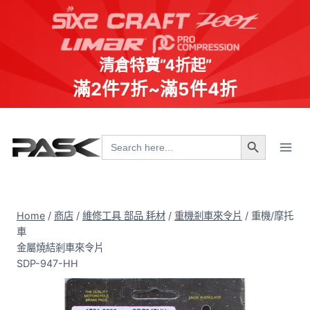
清倉特賣”4折起”
滿2件7折~滿5件4折
Skip
Search Button
to
Search
for:
content
Home
/
商店
/
維修工具 部品 耗材
/
重機剎車來令片
/
重機/摩托
車
金屬燒結剎車來令片
SDP-947-HH