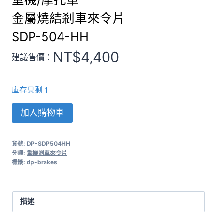
金屬燒結剎車來令片
SDP-504-HH
NT$
4,400
建議售價：
庫存只剩 1
重
加入購物車
機/
摩
貨號:
DP-SDP504HH
托
分類:
重機剎車來令片
車
標籤:
dp-brakes
金
屬
燒
描述
結