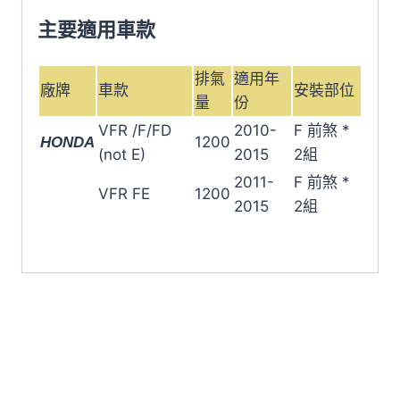
剎
主要適用車款
車
來
排氣
適用年
廠牌
車款
安裝部位
令
量
份
片
VFR /F/FD
2010-
F 前煞 *
SDP-
1200
HONDA
(not E)
2015
2組
504-
2011-
F 前煞 *
HH
VFR FE
1200
2015
2組
數
量