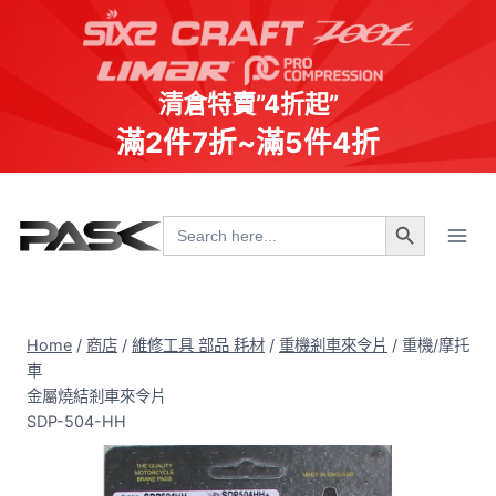
清倉特賣”4折起”
滿2件7折~滿5件4折
Skip
Search Button
to
Search
for:
content
Home
/
商店
/
維修工具 部品 耗材
/
重機剎車來令片
/
重機/摩托
車
金屬燒結剎車來令片
SDP-504-HH