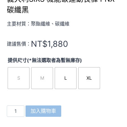
碳纖黑
主要材質：聚酯纖維、碳纖維
NT$
1,880
建議售價：
提供尺寸(*無法選取者為暫無庫存)
S
M
L
XL
義
加入購物車
大
利