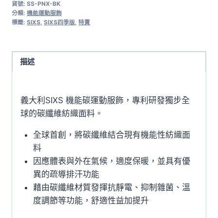
貨號:
SS-PNX-BK
SIXS
分類:
機能運動服飾
機
標籤:
SIXS
,
SIXS四季版
,
特賣
能
碳
運
描述
動
長
義大利SIXS 機能碳運動服飾，專利研發獨步全
褲
球的碳纖維紡織面料。
PNX
碳
全球首創，將碳纖維結合現有機能性紡織面
纖
料
黑
因應體表與外在氣候，適度保暖，並具有優
數
異的疏導排汗功能
量
藉由碳纖維材質發揮抗靜電、抑制雜菌、溫
度調節等功能，舒適性益加提升