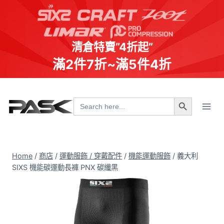
清倉特賣”4折起”
滿2件7折~滿5件4折
Skip
Search Button
to
Search
for:
content
Home
/
商店
/
運動服飾 / 穿戴配件
/
機能運動服飾
/
義大利
SIXS 機能碳運動長褲 PNX 碳纖黑