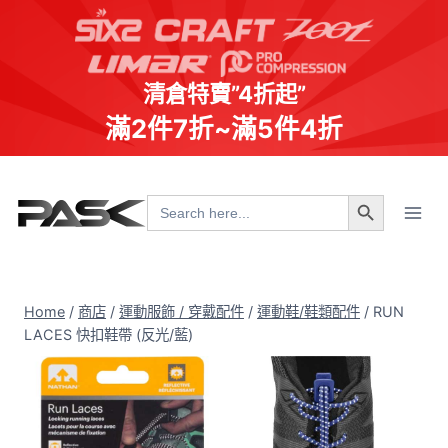
清倉特賣”4折起”
滿2件7折~滿5件4折
Skip
Search Button
to
Search
for:
content
Home
/
商店
/
運動服飾 / 穿戴配件
/
運動鞋/鞋類配件
/
RUN
LACES 快扣鞋帶 (反光/藍)