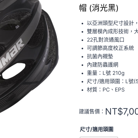
帽 (消光黑)
以亞洲頭型尺寸設計
雙層模內成形技術，
22孔對流通風口
可調節高度校正系統
抗菌內襯墊
內建防蟲護網
重量：L號 210g
尺寸/適用頭圍：L號(57
材質：PC、EPS
NT$
7,0
建議售價：
尺寸/適用頭圍