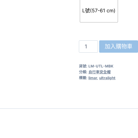
L號(57-61 cm)
義
加入購物車
大
利
貨號:
LM-UTL-MBK
LIMAR
分類:
自行車安全帽
【超
標籤:
limar
,
ultralight
輕
量
UltraLight+】
自
行
車
安