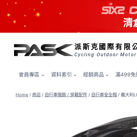
清
Skip
to
派斯克國際有限
content
Cycling Outdoor Motor
會員專區
資料索引
經銷商品
滿499免
Home
/
商店
/
自行車服飾 / 穿戴配件
/
自行車安全帽
/
義大利LI