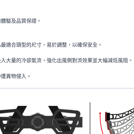
全
帽
用體驗及品質保證。
(消
光
黑)
為最適合頭型的尺寸，易於調整，以確保安全。
數
量
吸入大量的冷卻氣流，強化出風側對流效果並大幅減低風阻。
中遭異物侵入。