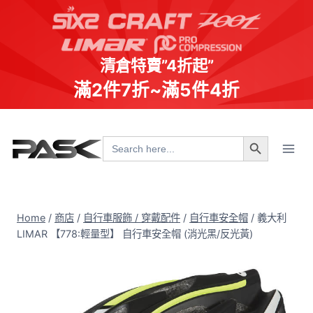
清倉特賣”4折起”
滿2件7折~滿5件4折
Skip
Search Button
to
Search
for:
content
Home
/
商店
/
自行車服飾 / 穿戴配件
/
自行車安全帽
/
義大利
LIMAR 【778:輕量型】 自行車安全帽 (消光黑/反光黃)