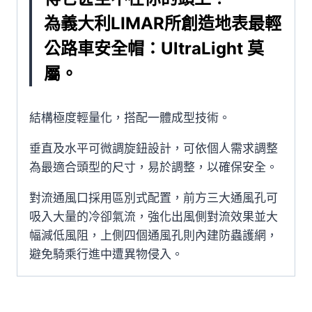
安
全
為義大利LIMAR所創造地表最輕
帽
公路車安全帽：UltraLight 莫
(消
屬。
光
黑/
反
結構極度輕量化，搭配一體成型技術。
光
垂直及水平可微調旋鈕設計，可依個人需求調整
黃)
為最適合頭型的尺寸，易於調整，以確保安全。
數
量
對流通風口採用區別式配置，前方三大通風孔可
吸入大量的冷卻氣流，強化出風側對流效果並大
幅減低風阻，上側四個通風孔則內建防蟲護網，
避免騎乘行進中遭異物侵入。