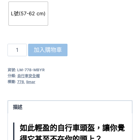
L號(57-62 cm)
義
加入購物車
大
利
貨號:
LM-778-MBYR
LIMAR
分類:
自行車安全帽
【778:
標籤:
778
,
limar
輕
量
型】
描述
自
行
如此輕盈的自行車頭盔，讓你覺
車
得它甚至不在你的頭上？