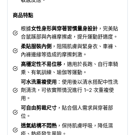
敏感反應。
商品特點
根據
女性身形與穿著習慣量身設計
，完美貼
合鼠蹊部與內褲摩擦處，提升運動舒適度。
柔貼服裝內側
，阻隔肌膚與緊身衣、車褲、
內褲邊緣等造成的摩擦刺激。
高穩定性不易位移
，適用於長跑、自行車騎
乘、有氧訓練、瑜伽等運動。
可水洗重複使用
：使用後以清水搭配中性洗
劑清洗，可依實際情況進行 1–2 次重複使
用。
可自由剪裁尺寸
，貼合個人需求與穿著部
位。
透氣結構不悶熱
，保持肌膚呼吸，降低濕
疹、熱疹發生風險。