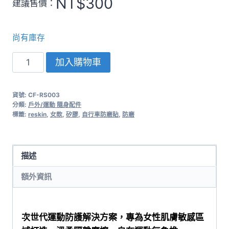
NT$
300
建議售價：
尚有庫存
比
加入購物車
利
時
貨號:
CF-RS003
ReSkin
分類:
戶外/運動 隨身配件
單
標籤:
reskin
,
女款
,
矽膠
,
自行車防磨貼
,
防磨
車/
路
跑
描述
矽
額外資訊
膠
防
磨
次世代運動防護解決方案，專為女性肌膚敏感區
貼