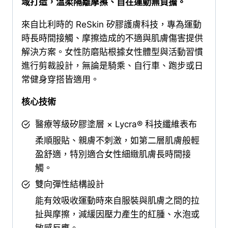
域打造，溫柔隔離摩擦、自在運動無負擔。
Bike
Patch
來自比利時的 ReSkin 矽膠護膚科技，專為運動
女
時長時間接觸、摩擦造成的不適與肌膚傷害提供
用/2
解決方案。女性防磨貼根據女性體型與活動習慣
片
進行剪裁設計，無論是騎乘、自行車、跑步或日
入
常健身穿搭皆適用。
數
核心技術
量
醫療等級矽膠塗層 × Lycra® 科技纖維表布
柔順服貼、親膚不刺激，如第二層肌膚般輕
盈舒適，特別適合女性細緻肌膚長時間接
觸。
雙向彈性結構設計
能有效吸收運動時來自服裝與肌膚之間的拉
扯與摩擦，減緩因壓力產生的紅腫、水泡或