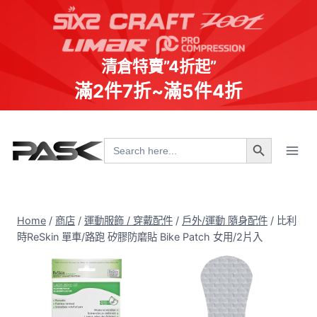
清倉特賣”4折起”
滿2件7折~滿5件4折
Skip
Search Button
to
Search
for:
content
Home
/
商店
/
運動服飾 / 穿戴配件
/
戶外/運動 隨身配件
/
比利
時ReSkin 單車/路跑 矽膠防磨貼 Bike Patch 女用/2片入