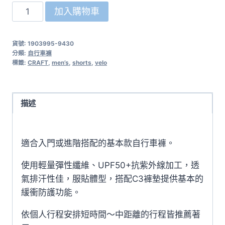
瑞
加入購物車
典
CRAFT
貨號:
1903995-9430
Velo
分類:
自行車褲
短
標籤:
CRAFT
,
men’s
,
shorts
,
velo
車
褲
1903995-
描述
9430
黑/
適合入門或進階搭配的基本款自行車褲。
紅
男
使用輕量彈性纖維、UPF50+抗紫外線加工，透
款
氣排汗性佳，服貼體型，搭配C3褲墊提供基本的
數
緩衝防護功能。
量
依個人行程安排短時間～中距離的行程皆推薦著