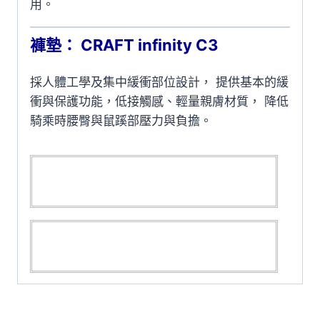
用。
褲墊： CRAFT infinity C3
採人體工學及集中緩衝部位設計， 提供基本的緩
衝與保護功能，低接觸感、輕量親膚材質， 降低
騎乘時腰臀與鼠蹊部壓力與負擔。