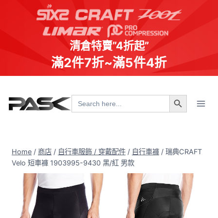
清倉特賣”4折起”
滿2件7折~滿5件4折
Skip
Search Button
to
Search
for:
content
Home
/
商店
/
自行車服飾 / 穿戴配件
/
自行車褲
/
瑞典CRAFT
Velo 短車褲 1903995-9430 黑/紅 男款