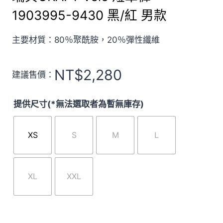
1903995-9430 黑/紅 男款
主要材質：80％聚酰胺，20％彈性纖維
NT$
2,280
建議售價：
提供尺寸(*無法選取者為暫無庫存)
XS
S
M
L
XL
XXL