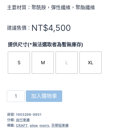
主要材質：聚酰胺，彈性纖維，聚酯纖維
NT$
4,500
建議售價：
提供尺寸(*無法選取者為暫無庫存)
S
M
L
XL
瑞
加入購物車
典
CRAFT
貨號:
1903298-9851
吊
分類:
自行車褲
帶
標籤:
CRAFT
,
glow
,
men’s
,
吊帶短車褲