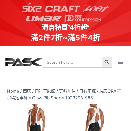
清倉特賣”4折起”
滿2件7折~滿5件4折
Skip
Search Button
to
Search
for:
content
Home
/
商店
/
自行車服飾 / 穿戴配件
/
自行車褲
/
瑞典CRAFT
吊帶短車褲 s Glow Bib Shorts 1903298-9851