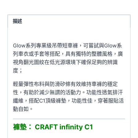
短
車
褲
描述
s
Glow
Glow系列專業級吊帶短車褲，可嘗試與Glow系
Bib
列車衣或手套等搭配，具有獨特的整體風格，廣
Shorts
視角翻光圖紋在低光源環境下確保足夠的辨識
1903298-
度；
9851
數
輕量彈性布料與防滑矽條有效維持車褲的穩定
量
性，有助於減少無謂的活動力。功能性透氣排汗
纖維，搭配C1頂級褲墊，功能性佳，穿著服貼活
動自如。
褲墊： CRAFT infinity C1