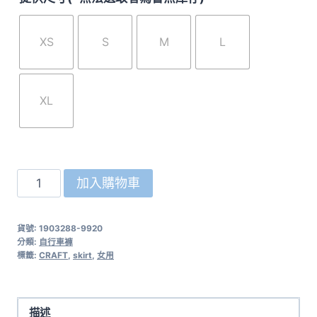
XS
S
M
L
XL
瑞
加入購物車
典
CRAFT
貨號:
1903288-9920
女
分類:
自行車褲
用
標籤:
CRAFT
,
skirt
,
女用
自
行
車
描述