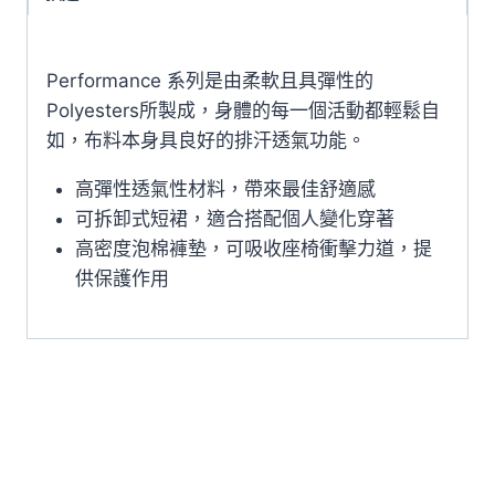
褲
裙
Performance 系列是由柔軟且具彈性的
Performance
Polyesters所製成，身體的每一個活動都輕鬆自
Bike
如，布料本身具良好的排汗透氣功能。
Skirt
1903288-
高彈性透氣性材料，
帶來最佳舒適感
9920
可拆卸式短裙，適合搭配個人變化穿著
數
高密度泡棉褲墊，可吸收座椅衝擊力道，提
量
供保護作用