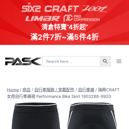
清倉特賣”4折起”
滿2件7折~滿5件4折
Skip
Search Button
to
Search
for:
content
Home
/
商店
/
自行車服飾 / 穿戴配件
/
自行車褲
/
瑞典CRAFT
女用自行車褲裙 Performance Bike Skirt 1903288-9920