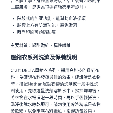
合人體工學，身體無束縛感，穿上後有如您的第
1903230-
二層肌膚，是專為頂尖運動選手所設計。
9495
數
階段式的加壓功能，能幫助血液循環
量
腿套上方有防滑功能，避免滑落
時尚印刷可預防刮痕
主要材質：聚酯纖維，彈性纖維
壓縮衣系列洗滌及保養說明
Craft DELTA壓縮衣系列，採用高科技的透氣布
料，為確認布料發揮最佳的效果，建議清洗衣物
時，搭配Nathan運動衣物清洗劑或一般中性洗
劑使用，先取適量洗劑溶於水中，攪拌均勻後，
將衣物在水裡浸泡一段時間，再以手輕輕搓洗，
洗淨後脫水晾乾即可。請勿使用冷洗精或是衣物
柔軟精，以免阻塞布料纖維，影響透氣效果。