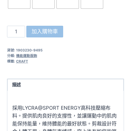
瑞
加入購物車
典
CRAFT
貨號:
1903230-9495
Delta
分類:
機能運動服飾
Compression
標籤:
CRAFT
女
用
壓
描述
縮
背
採用LYCRA@SPORT ENERGY高科技壓縮布
心
料。提供肌肉良好的支撐性，並讓運動中的肌肉
黑/
能保持能量，維持體能的最好狀態。剪裁設計符
紫