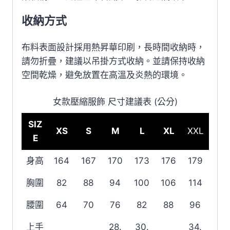
收納方式
布料表面設計採用熱昇華印刷，長時間收納時，
請勿折疊，建議以吊掛方式收納。並請保持收納
空間乾燥，避免放置在高溫及炎熱的環境。
女款壓縮服飾 尺寸建議表 (公分)
SIZ
XS
S
M
L
XL
XXL
E
身高
164
167
170
173
176
179
胸圍
82
88
94
100
106
114
腰圍
64
70
76
82
88
96
上手
28.
30.
34.