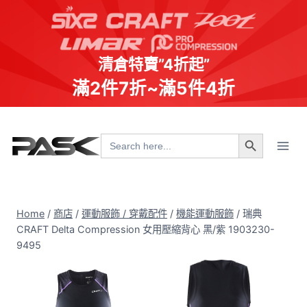
清倉特賣”4折起”
滿2件7折~滿5件4折
Skip
Search Button
to
Search
for:
content
Home
/
商店
/
運動服飾 / 穿戴配件
/
機能運動服飾
/
瑞典
CRAFT Delta Compression 女用壓縮背心 黑/紫 1903230-
9495