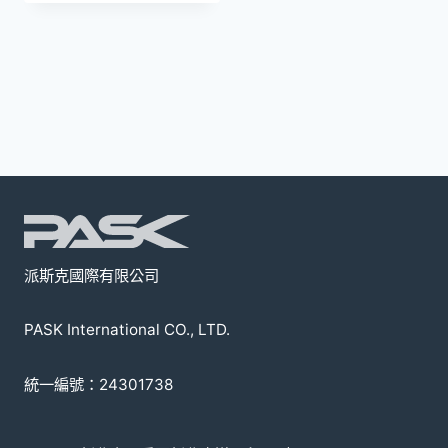
品
有
多
種
款
式。
可
在
產
品
頁
派斯克國際有限公司
面
選
PASK International CO., LTD.
擇
選
統一編號：24301738
項