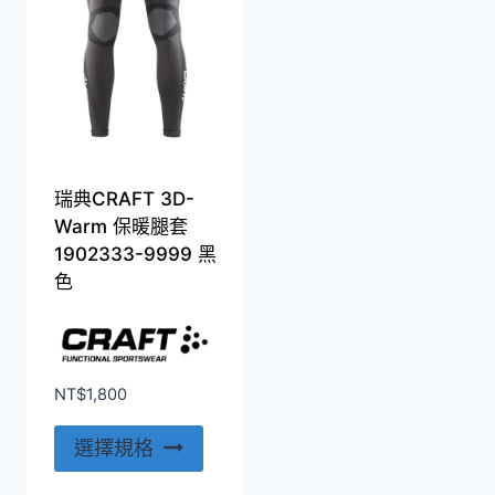
種
種
款
款
式。
式。
可
可
在
在
產
產
瑞典CRAFT 3D-
品
品
Warm 保暖腿套
頁
頁
1902333-9999 黑
面
面
色
選
選
擇
擇
選
選
項
項
NT$
1,800
此
選擇規格
產