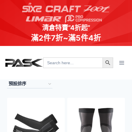
清倉特賣”4折起”
滿2件7折~滿5件4折
Skip
Search Button
to
Search
for:
content