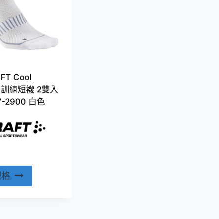
T Cool
ng 訓練短襪 2雙入
7-2900 白色
此
規格
產
品
有