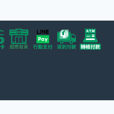
多
種
款
式。
可
在
產
品
頁
面
選
擇
選
項