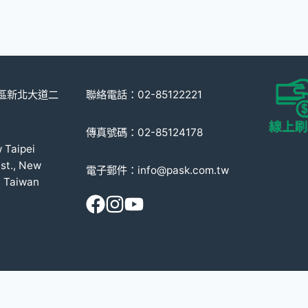
多
多
種
種
款
款
式。
式。
可
可
重區新北大道二
聯絡電話：02-85122221
在
在
產
產
傳真號碼：02-85124178
品
品
w Taipei
頁
頁
st., New
電子郵件：info@pask.com.tw
面
面
, Taiwan
選
選
擇
擇
選
選
項
項
© 2008-2026 派斯克國際有限公司