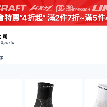
倉特賣”4折起” 滿2件7折~滿5件
公司
 Sports
運