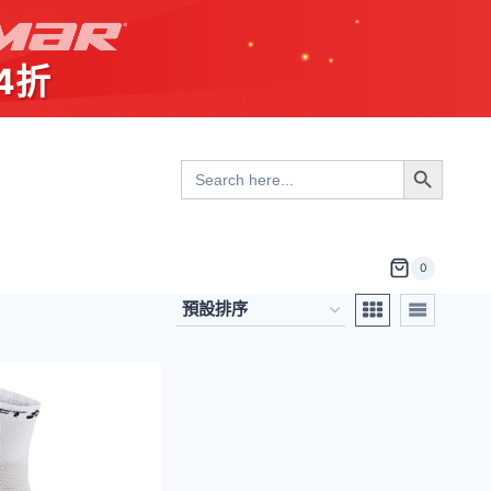
4折
Search Button
Search
for:
0