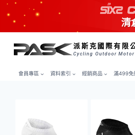
清
Skip
to
派斯克國際有限
content
Cycling Outdoor Motor
會員專區
資料索引
經銷商品
滿499免