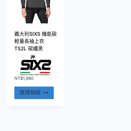
義大利SIXS 機能碳
輕量長袖上衣
TS2L 碳纖黑
NT$
1,980
此
選擇規格
產
品
有
多
種