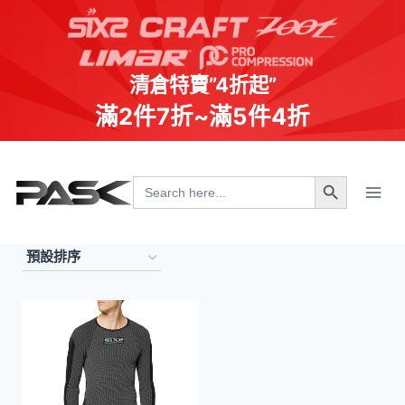
清倉特賣”4折起”
滿2件7折~滿5件4折
Skip
Search Button
to
Search
for:
content