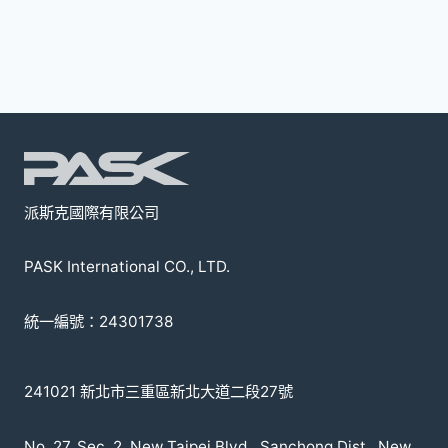
種
款
式。
可
在
產
品
頁
派斯克國際有限公司
面
選
PASK International CO., LTD.
擇
選
統一編號：24301738
項
241021 新北市三重區新北大道二段27號
No. 27, Sec. 2, New Taipei Blvd., Sanchong Dist., New