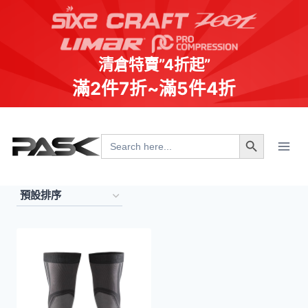
清倉特賣”4折起”
滿2件7折~滿5件4折
Skip
Search Button
to
Search
for:
content