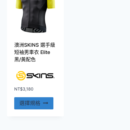
款
款
式。
式。
可
可
在
在
產
產
澳洲SKINS 選手級
品
品
短袖男車衣 Elite
頁
頁
黑/黃配色
面
面
選
選
擇
擇
選
選
NT$
3,180
項
項
此
選擇規格
產
品
有