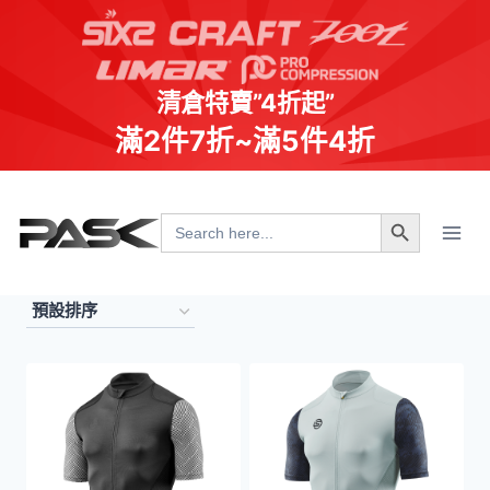
清倉特賣”4折起”
滿2件7折~滿5件4折
Skip
Search Button
to
Search
for:
content