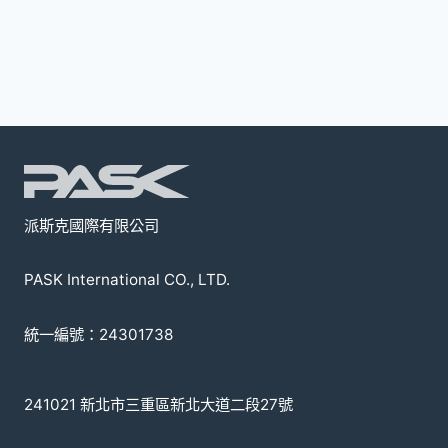
多
種
款
式。
可
在
產
品
頁
派斯克國際有限公司
面
選
PASK International CO., LTD.
擇
選
統一編號：24301738
項
241021 新北市三重區新北大道二段27號