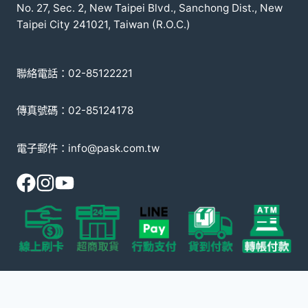
No. 27, Sec. 2, New Taipei Blvd., Sanchong Dist., New
Taipei City 241021, Taiwan (R.O.C.)
聯絡電話：02-85122221
傳真號碼：02-85124178
電子郵件：info@pask.com.tw