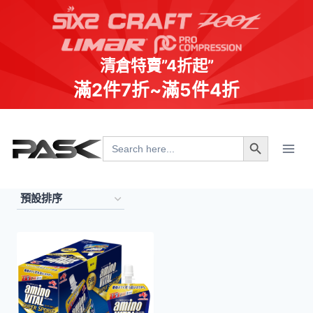
清倉特賣”4折起”
滿2件7折~滿5件4折
Skip
Search Button
to
Search
for:
content