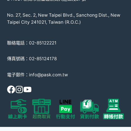
No. 27, Sec. 2, New Taipei Blvd., Sanchong Dist., New
Taipei City 241021, Taiwan (R.O.C.)
聯絡電話：02-85122221
傳真號碼：02-85124178
電子郵件：info@pask.com.tw