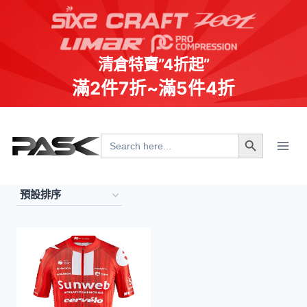
清倉特賣”4折起”
滿2件7折~滿5件4折
Skip
Search Button
to
Search
for:
content