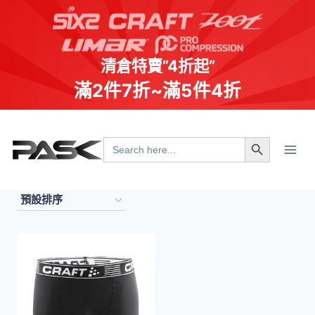
清倉特賣”4折起”
滿2件7折~滿5件4折
Skip
Search Button
to
Search
for:
content