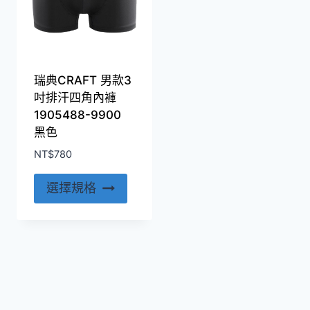
瑞典CRAFT 男款3
吋排汗四角內褲
1905488-9900
黑色
NT$
780
此
選擇規格
產
品
有
多
種
款