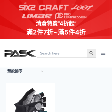
清倉特賣”4折起”
滿2件7折~滿5件4折
Skip
Search Button
to
Search
for:
content