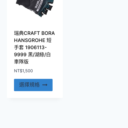
瑞典CRAFT BORA
HANSGROHE 短
手套 1906113-
9999 黑/湖綠/白
車隊版
NT$
1,500
此
選擇規格
產
品
有
多
種