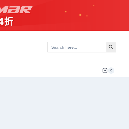
4折
Search Button
Search
for:
0