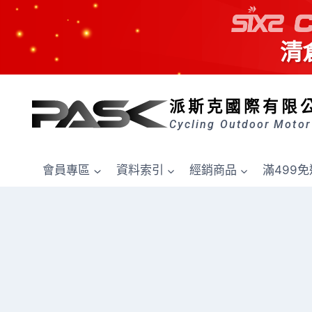
清
Skip
to
派斯克國際有限
content
Cycling Outdoor Motor
會員專區
資料索引
經銷商品
滿499免