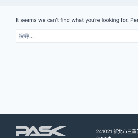
It seems we can’t find what you’re looking for. P
搜
尋
關
鍵
字:
241021 新北市三