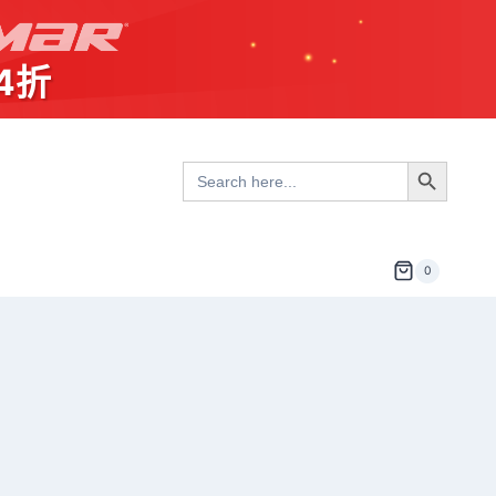
4折
Search Button
Search
for:
0