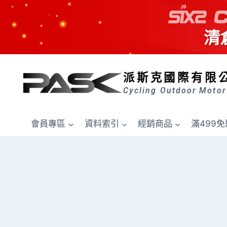
清
Skip
to
派斯克國際有限
content
Cycling Outdoor Motor
會員專區
資料索引
經銷商品
滿499免