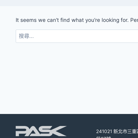
It seems we can’t find what you’re looking for. P
搜
尋
關
鍵
字:
241021 新北市三