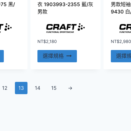
面
面
975 黑/
衣 1903993-2355 藍/灰
男款短袖車
選
選
男款
9430 白
擇
擇
選
選
項
項
NT$
2,180
NT$
2,980
此
此
選擇規格
選擇
產
產
品
品
有
有
多
多
12
13
14
15
→
種
種
款
款
式。
式。
可
可
在
在