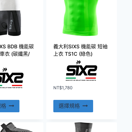
XS BDB 機能碳
義大利SIXS 機能碳 短袖
車衣 (碳纖黑/
上衣 TS1C (綠色)
NT$
1,780
此
此
規格
選擇規格
產
產
品
品
有
有