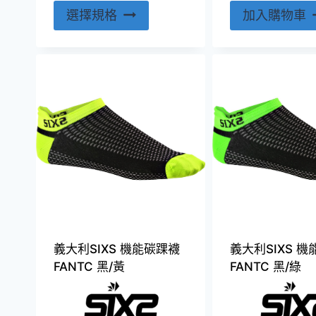
此
選擇規格
加入購物車
產
品
有
多
種
款
式。
可
在
產
品
頁
義大利SIXS 機能碳踝襪
義大利SIXS 
面
FANTC 黑/黃
FANTC 黑/綠
選
擇
選