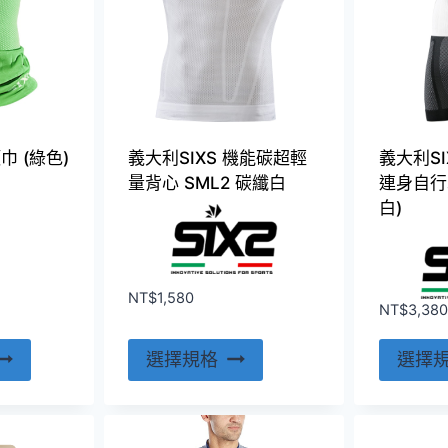
巾 (綠色)
義大利SIXS 機能碳超輕
義大利SI
量背心 SML2 碳纖白
連身自行
白)
NT$
1,580
NT$
3,380
此
選擇規格
選擇
產
品
有