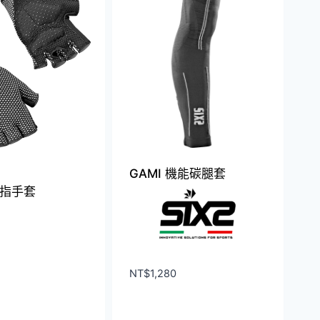
多
多
種
種
款
款
式。
式。
可
可
在
在
產
產
品
品
頁
頁
GAMI 機能碳腿套
面
面
指手套
選
選
擇
擇
選
選
項
項
NT$
1,280