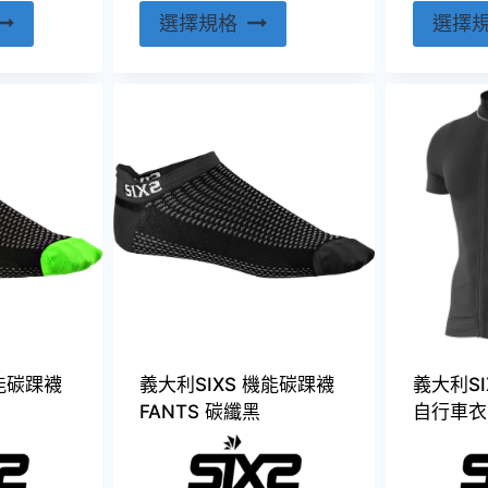
此
選擇規格
選擇
產
品
有
多
種
款
式。
可
在
產
品
頁
機能碳踝襪
義大利SIXS 機能碳踝襪
義大利SI
面
FANTS 碳纖黑
自行車衣 
選
擇
選