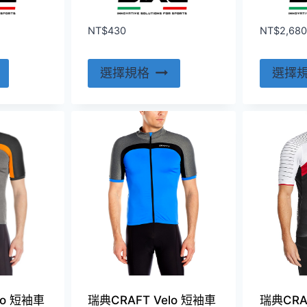
項
NT$
430
NT$
2,680
此
此
選擇規格
選擇
產
產
品
品
有
有
多
多
種
種
款
款
式。
式。
可
可
在
在
產
產
品
品
頁
頁
lo 短袖車
瑞典CRAFT Velo 短袖車
瑞典CRAF