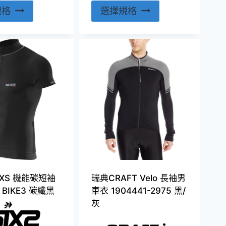
此
此
規格
選擇規格
產
產
品
品
有
有
多
多
種
種
款
款
式。
式。
可
可
在
在
產
產
品
品
頁
頁
XS 機能碳短袖
瑞典CRAFT Velo 長袖男
面
面
BIKE3 碳纖黑
車衣 1904441-2975 黑/
選
選
灰
擇
擇
選
選