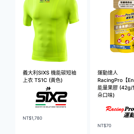
義大利SIXS 機能碳短袖
運動達人
上衣 TS1C (黃色)
RacingPro【E
能量果膠 (42g
朵口味)
NT$
1,780
NT$
70