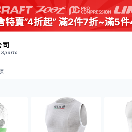
倉特賣”4折起” 滿2件7折~滿5件
公司
 Sports
運