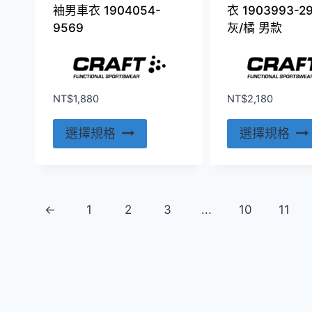
面
袖男車衣 1904054-
衣 1903993-2
選
9569
灰/橘 男款
擇
選
項
NT$
1,880
NT$
2,180
此
選擇規格
選擇規格
產
品
有
多
←
1
2
3
...
10
11
種
款
式。
可
在