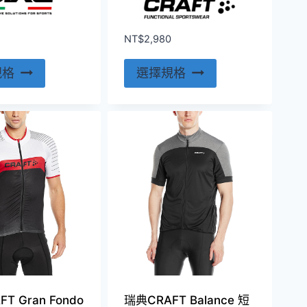
項
項
NT$
2,980
此
此
規格
選擇規格
產
產
品
品
有
有
多
多
種
種
款
款
式。
式。
可
可
在
在
產
產
品
品
頁
頁
T Gran Fondo
瑞典CRAFT Balance 短