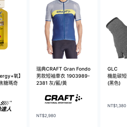
多
種
款
式。
可
在
產
品
頁
瑞典CRAFT Gran Fondo
GLC
面
nergy+氧】
男款短袖車衣 1903989-
機能碳短
選
/焦糖瑪奇
2381 灰/藍/黃
(黑色)
擇
選
項
NT$
1,380
NT$
2,980