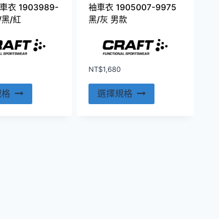
面
面
衣 1903989-
袖車衣 1905007-9975
選
選
/黑/紅
黑/灰 男款
擇
擇
選
選
項
項
NT$
1,680
此
此
規格
選擇規格
產
產
品
品
有
有
多
多
種
種
款
款
式。
式。
可
可
在
在