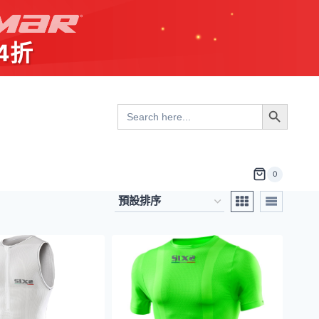
4折
Search Button
Search
for:
0