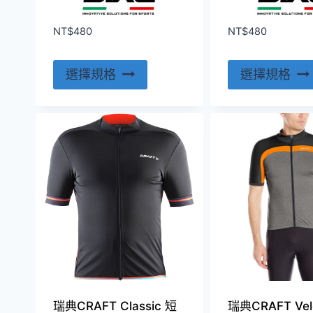
項
NT$
480
NT$
480
此
選擇規格
選擇規格
產
品
有
多
種
款
式。
可
在
產
品
頁
瑞典CRAFT Classic 短
瑞典CRAFT Ve